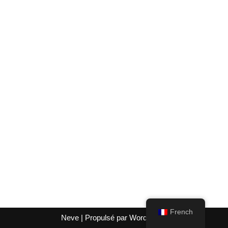
French
Neve
| Propulsé par
WordPress