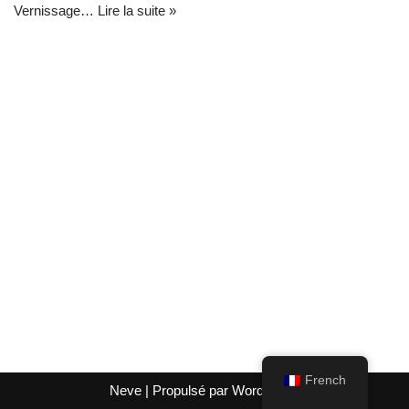
Vernissage…
Lire la suite »
French
Neve
| Propulsé par
WordPress